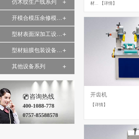
仿木纹生产线系列
材...
【详情】
开模合模压余修模设备
型材表面深加工设备系列
型材贴膜包装设备系列
其他设备系列
开齿机
咨询热线
【详情】
400-1088-778
0757-85588578