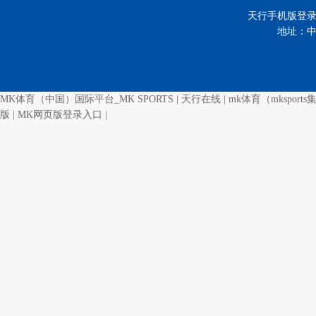
天行手机版登录入口
地址：中
MK体育（中国）国际平台_MK SPORTS
|
天行在线
|
mk体育（mkspor
版
|
MK网页版登录入口
|