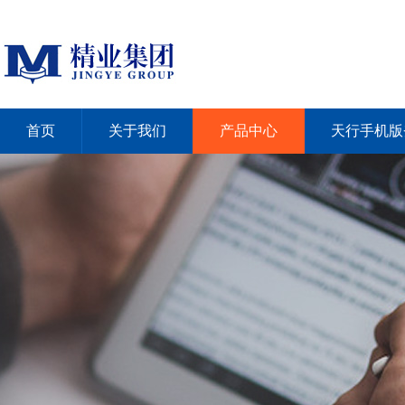
首页
关于我们
产品中心
天行手机版