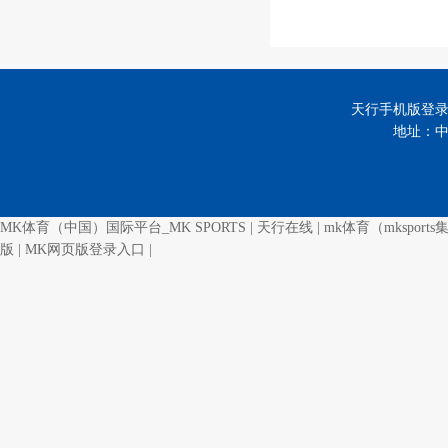
天行手机版登录入口
地址：中
MK体育（中国）国际平台_MK SPORTS
|
天行在线
|
mk体育（mkspor
版
|
MK网页版登录入口
|