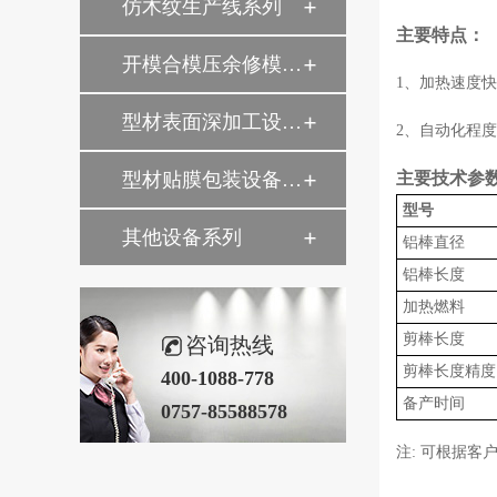
仿木纹生产线系列
主要特点：
开模合模压余修模设备
1、加热速度
型材表面深加工设备系列
2、自动化程
型材贴膜包装设备系列
主要技术参数
型号
其他设备系列
铝棒直径
铝棒长度
加热燃料
剪棒长度
咨询热线
剪棒长度精度
400-1088-778
备产时间
0757-85588578
注: 可根据