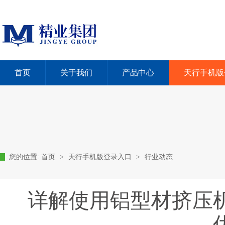
首页
关于我们
产品中心
天行手机版
您的位置:
首页
>
天行手机版登录入口
>
行业动态
详解使用铝型材挤压